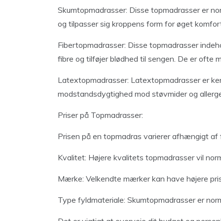
Skumtopmadrasser: Disse topmadrasser er norm
og tilpasser sig kroppens form for øget komfort
Fibertopmadrasser: Disse topmadrasser indehol
fibre og tilføjer blødhed til sengen. De er of
Latextopmadrasser: Latextopmadrasser er kend
modstandsdygtighed mod støvmider og allerge
Priser på Topmadrasser:
Prisen på en topmadras varierer afhængigt af f
Kvalitet: Højere kvalitets topmadrasser vil nor
Mærke: Velkendte mærker kan have højere pris
Type fyldmateriale: Skumtopmadrasser er norm