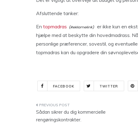
Det er vigtigt at overveje dit budget og perso
Afsluttende tanker:
En
topmadras
er ikke kun en ekst
hjælpe med at beskytte din hovedmadrass. Når
personlige præferencer, sovestil, og eventuell
topmadras kan du opgradere din søvnoplevelse 
FACEBOOK
TWITTER
Indlægsnavigation
Sådan sikrer du dig kommercielle
rengøringskontrakter.