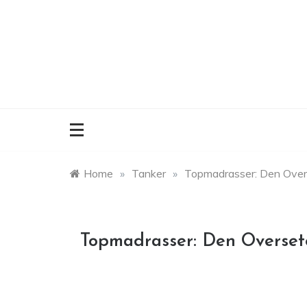
Skip
to
content
Home
»
Tanker
»
Topmadrasser: Den Overs
Topmadrasser: Den Overset