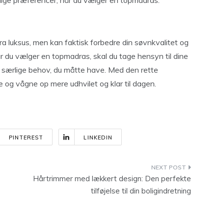
nlige præferencer, når du vælger en topmadras.
ra luksus, men kan faktisk forbedre din søvnkvalitet og
 du vælger en topmadras, skal du tage hensyn til dine
e særlige behov, du måtte have. Med den rette
og vågne op mere udhvilet og klar til dagen.
PINTEREST
LINKEDIN
Hårtrimmer med lækkert design: Den perfekte
tilføjelse til din boligindretning