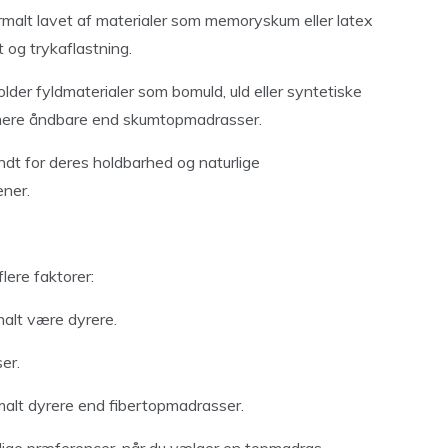
alt lavet af materialer som memoryskum eller latex
 og trykaflastning.
der fyldmaterialer som bomuld, uld eller syntetiske
te mere åndbare end skumtopmadrasser.
t for deres holdbarhed og naturlige
ner.
lere faktorer:
malt være dyrere.
er.
alt dyrere end fibertopmadrasser.