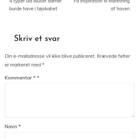
4 typer uld bluser damer
Få inspiration til indretning
burde have i tøjskabet
af haven
Skriv et svar
Din e-mailadresse vil ikke blive publiceret.
Krævede felter
er markeret med
*
Kommentar
*
Navn
*