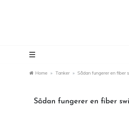
Skip
to
content
Home
»
Tanker
»
Sådan fungerer en fiber s
Sådan fungerer en fiber swi