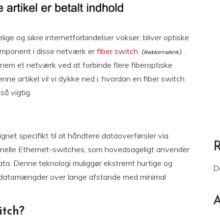
lige og sikre internetforbindelser vokser, bliver optiske
omponent i disse netværk er
fiber switch
.
em et netværk ved at forbinde flere fiberoptiske
enne artikel vil vi dykke ned i, hvordan en fiber switch
så vigtig.
et specifikt til at håndtere dataoverførsler via
itionelle Ethernet-switches, som hovedsageligt anvender
data. Denne teknologi muliggør ekstremt hurtige og
D
re datamængder over lange afstande med minimal
A
itch?