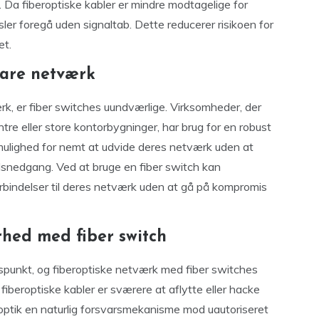
. Da fiberoptiske kabler er mindre modtagelige for
ler foregå uden signaltab. Dette reducerer risikoen for
et.
rbare netværk
ærk, er fiber switches uundværlige. Virksomheder, der
e eller store kontorbygninger, har brug for en robust
 mulighed for nemt at udvide deres netværk uden at
edsnedgang. Ved at bruge en fiber switch kan
forbindelser til deres netværk uden at gå på kompromis
hed med fiber switch
punkt, og fiberoptiske netværk med fiber switches
a fiberoptiske kabler er sværere at aflytte eller hacke
optik en naturlig forsvarsmekanisme mod uautoriseret