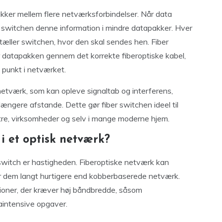
akker mellem flere netværksforbindelser. Når data
r switchen denne information i mindre datapakker. Hver
tæller switchen, hvor den skal sendes hen. Fiber
r datapakken gennem det korrekte fiberoptiske kabel,
ge punkt i netværket.
netværk, som kan opleve signaltab og interferens,
længere afstande. Dette gør fiber switchen ideel til
tre, virksomheder og selv i mange moderne hjem.
 i et optisk netværk?
 switch er hastigheden. Fiberoptiske netværk kan
ør dem langt hurtigere end kobberbaserede netværk.
tioner, der kræver høj båndbredde, såsom
aintensive opgaver.