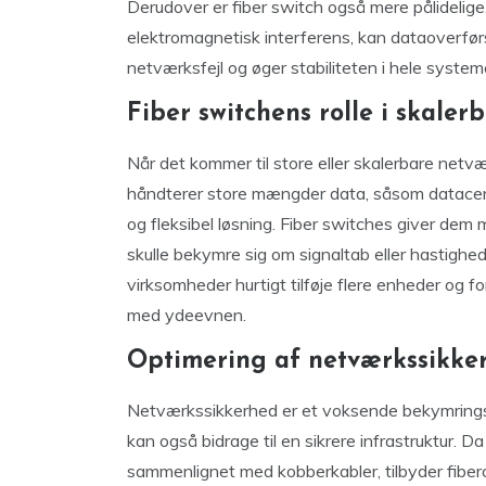
Derudover er fiber switch også mere pålidelige
elektromagnetisk interferens, kan dataoverførs
netværksfejl og øger stabiliteten i hele system
Fiber switchens rolle i skale
Når det kommer til store eller skalerbare netv
håndterer store mængder data, såsom datacentr
og fleksibel løsning. Fiber switches giver dem
skulle bekymre sig om signaltab eller hastigh
virksomheder hurtigt tilføje flere enheder og 
med ydeevnen.
Optimering af netværkssikker
Netværkssikkerhed er et voksende bekymrings
kan også bidrage til en sikrere infrastruktur. D
sammenlignet med kobberkabler, tilbyder fiber